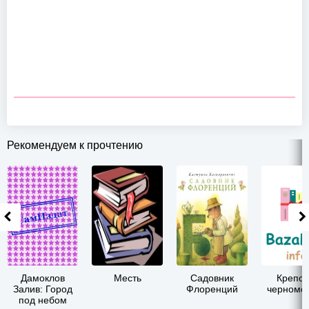
Рекомендуем к прочтению
Дамоклов
Месть
Садовник
Крепос
Залив: Город
Флоренций
черномо
под небом