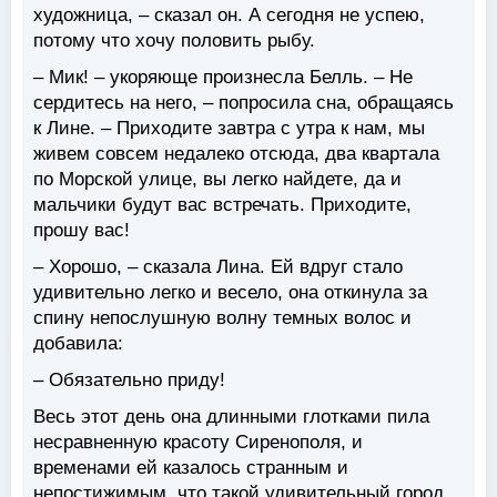
художница, – сказал он. А сегодня не успею,
потому что хочу половить рыбу.
– Мик! – укоряюще произнесла Белль. – Не
сердитесь на него, – попросила сна, обращаясь
к Лине. – Приходите завтра с утра к нам, мы
живем совсем недалеко отсюда, два квартала
по Морской улице, вы легко найдете, да и
мальчики будут вас встречать. Приходите,
прошу вас!
– Хорошо, – сказала Лина. Ей вдруг стало
удивительно легко и весело, она откинула за
спину непослушную волну темных волос и
добавила:
– Обязательно приду!
Весь этот день она длинными глотками пила
несравненную красоту Сиренополя, и
временами ей казалось странным и
непостижимым. что такой удивительный город