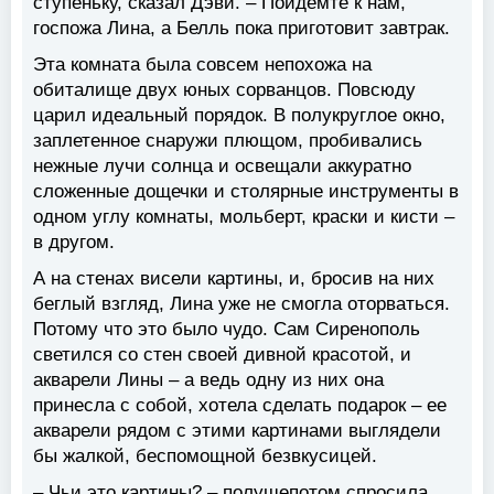
ступеньку, сказал Дэви. – Пойдемте к нам,
госпожа Лина, а Белль пока приготовит завтрак.
Эта комната была совсем непохожа на
обиталище двух юных сорванцов. Повсюду
царил идеальный порядок. В полукруглое окно,
заплетенное снаружи плющом, пробивались
нежные лучи солнца и освещали аккуратно
сложенные дощечки и столярные инструменты в
одном углу комнаты, мольберт, краски и кисти –
в другом.
А на стенах висели картины, и, бросив на них
беглый взгляд, Лина уже не смогла оторваться.
Потому что это было чудо. Сам Сиренополь
светился со стен своей дивной красотой, и
акварели Лины – а ведь одну из них она
принесла с собой, хотела сделать подарок – ее
акварели рядом с этими картинами выглядели
бы жалкой, беспомощной безвкусицей.
– Чьи это картины? – полушепотом спросила