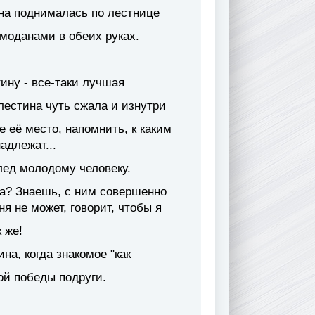
на поднималась по лестнице
моданами в обеих руках.
ину - все-таки лучшая
лестина чуть сжала и изнутри
е её место, напомнить, к каким
адлежат...
ед молодому человеку.
а? Знаешь, с ним совершенно
я не может, говорит, чтобы я
 же!
на, когда знакомое "как
ой победы подруги.