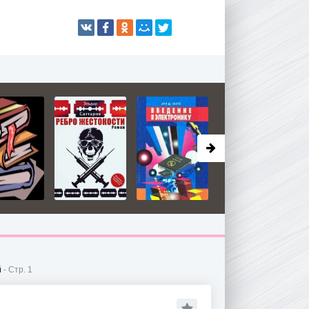
й
- Стр. 1