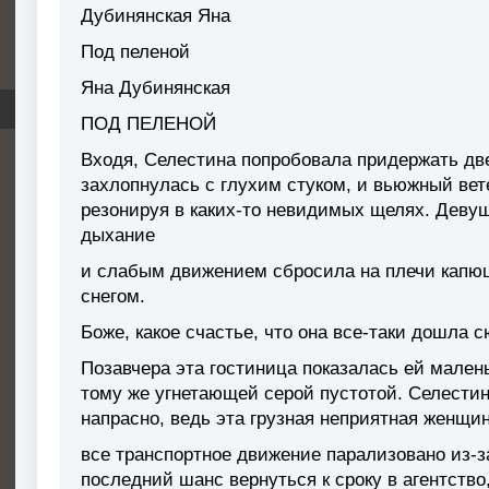
Дубинянская Яна
Под пеленой
Яна Дубинянская
ПОД ПЕЛЕНОЙ
Входя, Селестина попробовала придержать две
захлопнулась с глухим стуком, и вьюжный вете
резонируя в каких-то невидимых щелях. Девуш
дыхание
и слабым движением сбросила на плечи капю
снегом.
Боже, какое счастье, что она все-таки дошла с
Позавчера эта гостиница показалась ей малень
тому же угнетающей серой пустотой. Селестин
напрасно, ведь эта грузная неприятная женщин
все транспортное движение парализовано из-з
последний шанс вернуться к сроку в агентство