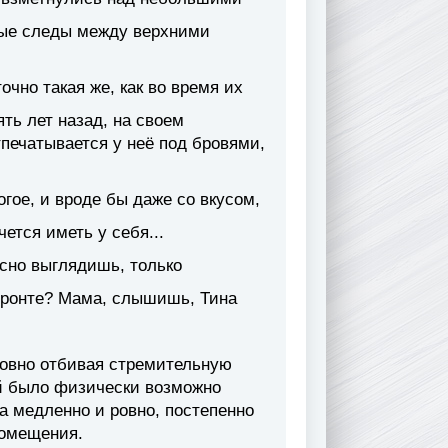
ные следы между верхними
чно такая же, как во время их
ять лет назад, на своем
тпечатывается у неё под бровями,
гое, и вроде бы даже со вкусом,
чется иметь у себя...
асно выглядишь, только
 фронте? Мама, слышишь, Тина
ловно отбивая стремительную
й было физически возможно
а медленно и ровно, постепенно
помещения.