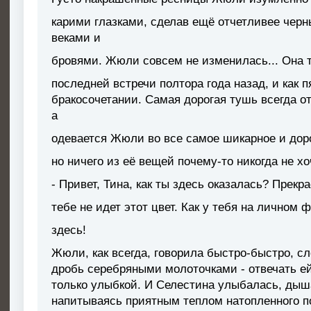
карими глазками, сделав ещё отчетливее чер
веками и
бровями. Жюли совсем не изменилась... Она то
последней встречи полтора года назад, и как п
бракосочетании. Самая дорогая тушь всегда о
а
одевается Жюли во все самое шикарное и доро
но ничего из её вещей почему-то никогда не хо
- Привет, Тина, как ты здесь оказалась? Прекр
тебе не идет этот цвет. Как у тебя на личном
здесь!
Жюли, как всегда, говорила быстро-быстро, с
дробь серебряными молоточками - отвечать е
только улыбкой. И Селестина улыбалась, дыш
напитываясь приятным теплом натопленного 