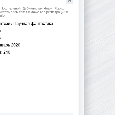
Под пеленой, Дубинянская Яна-- . Жанр:
итать весь текст и даже без регистрации и
nfo.
нтези
/
Научная фантастика
й
на
нварь 2020
в:
240