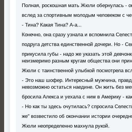
Полная, роскошная мать Жюли обернулась - о
вслед за спортивным молодым человеком с че
- Тина? Какая Тина? А-а...
Конечно, она сразу узнала и вспомнила Селест
подруга детства единственной дочери. Но - Се
прикусила губы - надо же указать этой девчонк
неизмеримо разным кругам общества они прин
Жюли с таинственной улыбкой посмотрела всл
- Это наш шофер. Интересный мужчина, правд
невозможно остаться наедине. Он жить без мен
бросила Алекса и уехала с ним в Америку - как
- Но как ты здесь очутилась? спросила Селести
же" возвестило об окончании истории очередн
Жюли неопределенно махнула рукой.