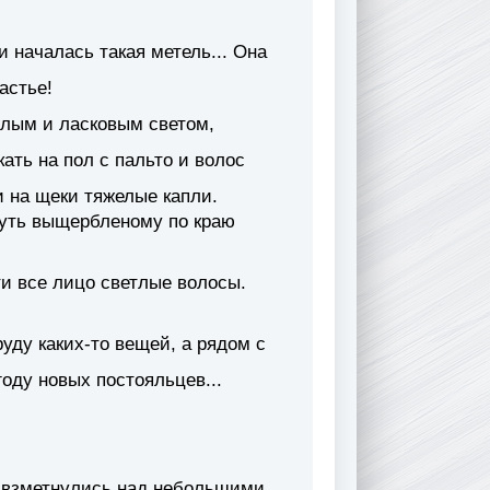
и началась такая метель... Она
частье!
плым и ласковым светом,
ать на пол с пальто и волос
 на щеки тяжелые капли.
 чуть выщербленому по краю
и все лицо светлые волосы.
руду каких-то вещей, а рядом с
оду новых постояльцев...
 взметнулись над небольшими