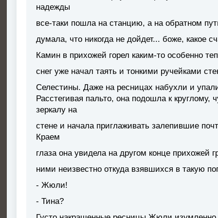
надежды
все-таки пошла на станцию, а на обратном пут
думала, что никогда не дойдет... боже, какое с
Камин в прихожей горел каким-то особенно те
снег уже начал таять и тонкими ручейками стек
Селестины. Даже на ресницах набухли и упали
Расстегивая пальто, она подошла к круглому,
зеркалу на
стене и начала приглаживать залепившие почт
Краем
глаза она увидела на другом конце прихожей г
ними неизвестно откуда взявшихся в такую пог
- Жюли!
- Тина?
Густо накрашенные ресницы Жюли изумленно