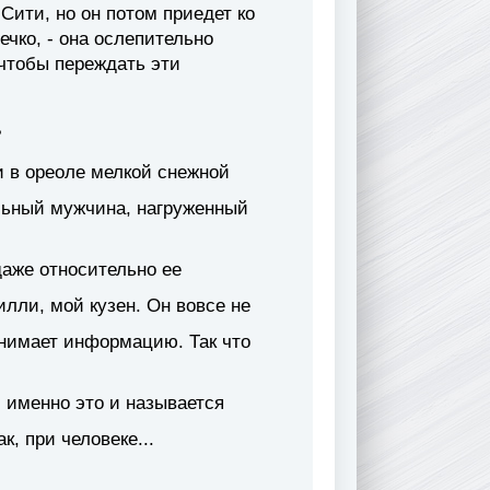
 Сити, но он потом приедет ко
ечко, - она ослепительно
чтобы переждать эти
?
и в ореоле мелкой снежной
льный мужчина, нагруженный
даже относительно ее
илли, мой кузен. Он вовсе не
инимает информацию. Так что
 именно это и называется
к, при человеке...