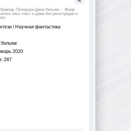
 Вампир, Полидори Джон Уильям-- . Жанр:
итать весь текст и даже без регистрации и
nfo.
нтези
/
Научная фантастика
 Уильям
нварь 2020
в:
287