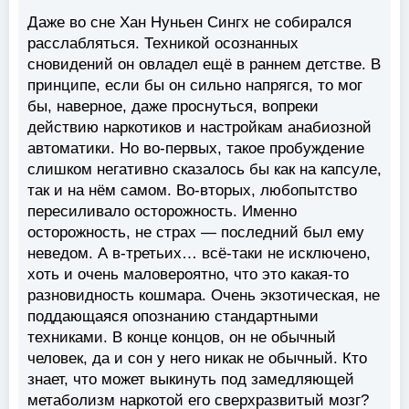
Даже во сне Хан Нуньен Сингх не собирался
расслабляться. Техникой осознанных
сновидений он овладел ещё в раннем детстве. В
принципе, если бы он сильно напрягся, то мог
бы, наверное, даже проснуться, вопреки
действию наркотиков и настройкам анабиозной
автоматики. Но во-первых, такое пробуждение
слишком негативно сказалось бы как на капсуле,
так и на нём самом. Во-вторых, любопытство
пересиливало осторожность. Именно
осторожность, не страх — последний был ему
неведом. А в-третьих… всё-таки не исключено,
хоть и очень маловероятно, что это какая-то
разновидность кошмара. Очень экзотическая, не
поддающаяся опознанию стандартными
техниками. В конце концов, он не обычный
человек, да и сон у него никак не обычный. Кто
знает, что может выкинуть под замедляющей
метаболизм наркотой его сверхразвитый мозг?