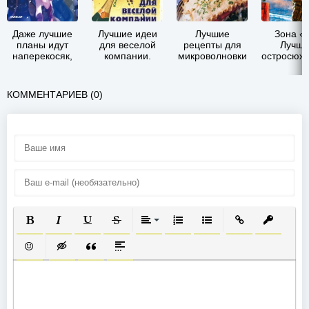
Даже лучшие
Лучшие идеи
Лучшие
Зона «
планы идут
для веселой
рецепты для
Лучши
наперекосяк,
компании.
микроволновки
остросюж
но таков этот
Игры.
детектив
мир (ЛП)
Конкурсы.
Розыгрыши.
КОММЕНТАРИЕВ (0)
Анекдоты
ПОЛУЖИРНЫЙ
КУРСИВ
ПОДЧЕРКНУТЫЙ
ЗАЧЕРКНУТЫЙ
ВЫРАВНИВАНИЕ
НУМЕРОВАННЫЙ СПИСОК
МАРКИРОВАННЫЙ СП
ВСТАВИТЬ ССЫ
ВСТАВИТ
ВСТАВИТЬ СМАЙЛИК
ВСТАВКА СКРЫТОГО ТЕКСТА
ВСТАВКА ЦИТАТЫ
ВСТАВКА СПОЙЛЕРА