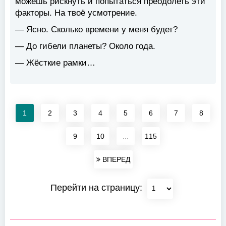
можешь рискнуть и попытаться преодолеть эти
факторы. На твоё усмотрение.
— Ясно. Сколько времени у меня будет?
— До гибели планеты? Около года.
— Жёсткие рамки…
1
2
3
4
5
6
7
8
9
10
...
115
ВПЕРЕД
Перейти на страницу: