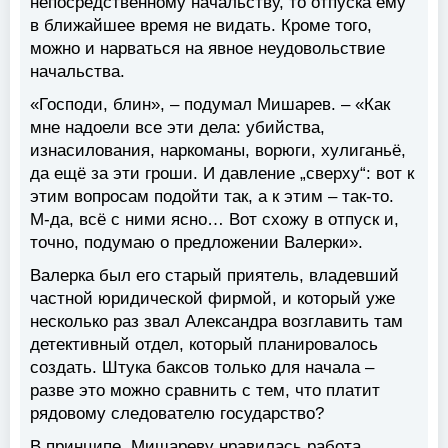
непосредственному начальству, то отпуска ему
в ближайшее время не видать. Кроме того,
можно и нарваться на явное неудовольствие
начальства.
«Господи, блин», – подумал Мишарев. – «Как
мне надоели все эти дела: убийства,
изнасилования, наркоманы, ворюги, хулиганьё,
да ещё за эти гроши. И давление „сверху“: вот к
этим вопросам подойти так, а к этим – так-то.
М-да, всё с ними ясно… Вот схожу в отпуск и,
точно, подумаю о предложении Валерки».
Валерка был его старый приятель, владевший
частной юридической фирмой, и который уже
несколько раз звал Александра возглавить там
детективный отдел, который планировалось
создать. Штука баксов только для начала –
разве это можно сравнить с тем, что платит
рядовому следователю государство?
В принципе, Мишареву нравилась работа