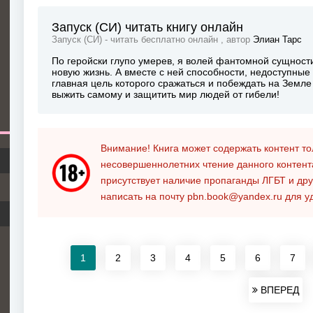
Запуск (СИ) читать книгу онлайн
Запуск (СИ) - читать бесплатно онлайн , автор
Элиан Тарс
По геройски глупо умерев, я волей фантомной сущност
новую жизнь. А вместе с ней способности, недоступны
главная цель которого сражаться и побеждать на Земл
выжить самому и защитить мир людей от гибели!
Внимание! Книга может содержать контент т
несовершеннолетних чтение данного контен
присутствует наличие пропаганды ЛГБТ и дру
написать на почту
pbn.book@yandex.ru
для у
1
2
3
4
5
6
7
ВПЕРЕД