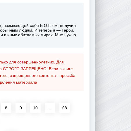
и, называющей себя Б.О.Г. ом, получил
е обычным людям. И теперь я — Герой,
е и в иных обитаемых мирах. Мне нужно
олько для совершеннолетних. Для
та
СТРОГО ЗАПРЕЩЕНО!
Если в книге
гого, запрещенного контента - просьба
даления материала
8
9
10
...
68