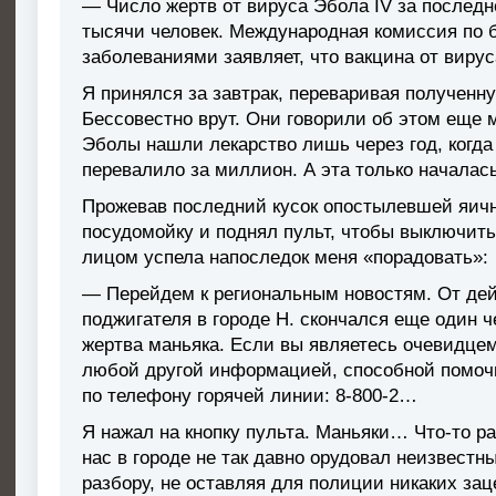
— Число жертв от вируса Эбола IV за последн
тысячи человек. Международная комиссия по 
заболеваниями заявляет, что вакцина от вирус
Я принялся за завтрак, переваривая полученн
Бессовестно врут. Они говорили об этом еще 
Эболы нашли лекарство лишь через год, когд
перевалило за миллион. А эта только началас
Прожевав последний кусок опостылевшей яичн
посудомойку и поднял пульт, чтобы выключит
лицом успела напоследок меня «порадовать»:
— Перейдем к региональным новостям. От дей
поджигателя в городе Н. скончался еще один ч
жертва маньяка. Если вы являетесь очевидце
любой другой информацией, способной помочь
по телефону горячей линии: 8-800-2…
Я нажал на кнопку пульта. Маньяки… Что-то ра
нас в городе не так давно орудовал неизвестн
разбору, не оставляя для полиции никаких зац