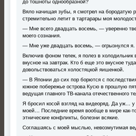
до тошноты однообразной?
Вяло начищая зубы, я смотрел на бородатую ро
стремительно летит в тартарары моя молодост
— Мне всего двадцать восемь, — уверенно тв
моего сознания.
— Мне уже двадцать восемь, — огрызнулся я.
Включив фоном телек, я полез в холодильник 
вкусное на завтрак. Кто б еще это вкусное туд
довольствоваться холостяцкой яишенкой.
— В Японии до сих пор борются с последств
южное побережье острова Кусю в прошлую пя
ведущая главного ТВ-канала отечественного т
Я бросил косой взгляд на видеоряд. Да уж… у
моей… Последние время вообще в мире как-то
этнические конфликты, болезни всякие.
Соглашаясь с моей мыслью, невозмутимая ве