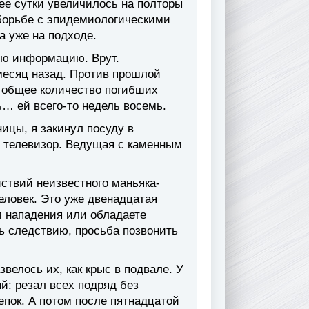
ее сутки увеличилось на полторы
борьбе с эпидемиологическими
а уже на подходе.
ую информацию. Врут.
месяц назад. Против прошлой
а общее количество погибших
ь… ей всего-то недель восемь.
ицы, я закинул посуду в
ь телевизор. Ведущая с каменным
ствий неизвестного маньяка-
еловек. Это уже двенадцатая
м нападения или обладаете
 следствию, просьба позвонить
звелось их, как крыс в подвале. У
ый: резал всех подряд без
епок. А потом после пятнадцатой