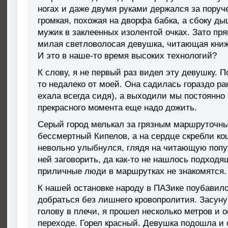
ногах и даже двумя руками держался за поруче
громкая, похожая на дворфа бабка, а сбоку 
мужик в заклеенных изолентой очках. Зато пр
милая светловолосая девушка, читающая книж
И это в наше-то время высоких технологий?
К слову, я не первый раз видел эту девушку. П
то недалеко от моей. Она садилась гораздо р
ехала всегда сидя), а выходили мы постоянно 
прекрасного момента еще надо дожить.
Серый город мелькал за грязным маршруточны
бессмертный Кипелов, а на сердце скребли кош
невольно улыбнулся, глядя на читающую попут
ней заговорить, да как-то не нашлось подходя
приличные люди в маршрутках не знакомятся.
К нашей остановке народу в ПАЗике поубавило
добраться без лишнего кровопролития. Засуну
голову в плечи, я прошел несколько метров и
переходе. Горел красный. Девушка подошла и