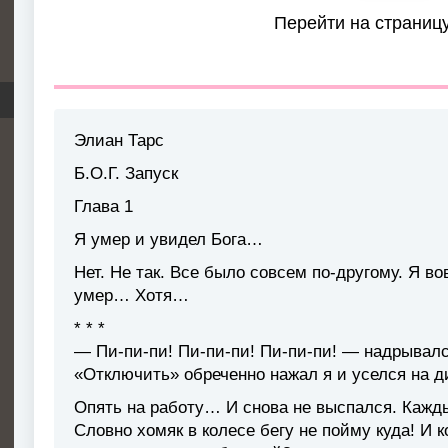
Перейти на страниц
Элиан Тарс
Б.О.Г. Запуск
Глава 1
Я умер и увидел Бога…
Нет. Не так. Все было совсем по-другому. Я во
умер… Хотя…
* * *
— Пи-пи-пи! Пи-пи-пи! Пи-пи-пи! — надрывалс
«Отключить» обреченно нажал я и уселся на д
Опять на работу… И снова не выспался. Кажды
Словно хомяк в колесе бегу не пойму куда! И к