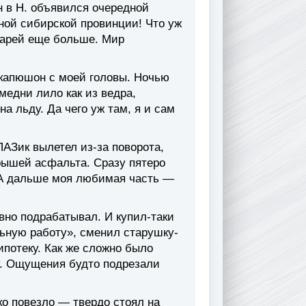
н в Н. объявился очередной
ной сибирской провинции! Что уж
варей еще больше. Мир
 капюшон с моей головы. Ночью
медни лило как из ведра,
а льду. Да чего уж там, я и сам
АЗик вылетел из-за поворота,
крышей асфальта. Сразу пятеро
 А дальше моя любимая часть —
ивно подрабатывал. И купил-таки
ьную работу», сменил старушку-
ипотеку. Как же сложно было
у. Ощущения будто подрезали
о повезло — твердо стоял на