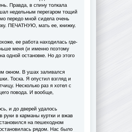
нь. Правда, в спину толкала
дышал недельным перегаром тощий
ямо передо мной сидела очень
ку. ПЕЧАТНУЮ, мать ее, книжку.
охоже, ее работа находилась где-
аньше меня (и именно поэтому
на одной остановке. Но до этого
м окном. В ушах заливался
ки. Тоска. Я опустил взгляд и
чицу. Несколько раз я хотел с
щего повода. И вообще,
сь, и до дверей удалось
в руки в карманы куртки и вжав
 остановился на пешеходном
 остановилась рядом. Нас было