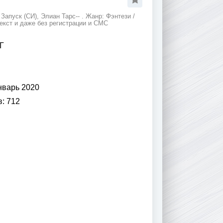
апуск (СИ), Элиан Тарс-- . Жанр: Фэнтези /
екст и даже без регистрации и СМС
Г
нварь 2020
в:
712