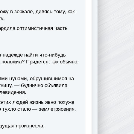
жу в зеркале, дивясь тому, как
ь.
ердила оптимистичная часть
в надежде найти что-нибудь
а положил? Придется, как обычно,
иями цунами, обрушившимся на
тницу, — буднично объявила
елевидения.
 этих людей жизнь явно похуже
 тухло стало — землетрясения,
дущая произнесла: