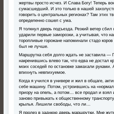
жертвы просто исчез. И Слава Богу! Теперь во
сумасшедший. И это только в нашей захолуст
говорить о центральных регионах? Там этих т
определенно сошел с ума.
Я толкнул дверь подъезда. Резкий ветер сбил
ударили первые заморозки, а учитывая, что на
торопливые горожане напоминали стадо коров н
был не лучше.
Маршрутка себя долго ждать не заставила — П
накренившись влево так, что едва не достал 
моих соседей по остановке замахали руками.
впихнуть невпихуемое.
Когда я учился в универе и жил в общаге, акт
себе машину. Потом, устроившись на «нормал
приору на опель, а потом… все продал и взял 
заново привыкать к общественному транспорт
крылья. Лишили свободы, что ли…
Я пролез в заднюю дверь маршрутки. Мне жутк