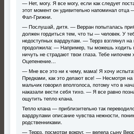
— Нет, могу. Я все могу, если как следует пос
этот момент он удивительно напоминал отца —
Фал-Грижни.
— Послушай, дитя. — Верран попыталась при
должен гордиться тем, что ты — человек. У те
недоступных вардрулам. — Террз взглянул на 
продолжила: — Например, ты можешь ходить п
ничуть не страдают твои глаза. Тебе нипочем
Оцепенение…
— Мне все это ни к чему, мама! Я хочу испыт
Предками, как это делают все! — Несмотря на 
мальчик говорил вполголоса, потому что в нач
наказали вести себя тихо. — Я все равно позн
ощутить тепло клана.
Тепло клана — приблизительно так переводил
вардрулами описание чувства нежности, пон
родственниками.
— Террз, посмотри вокруг, — велела сыну Верр