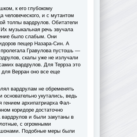
шком, к его глубокому
 человеческого, и с мутантом
ой толпы вардрулов. Обитатели
 Их музыкальная речь звучала
ение было слабым. Они
идоров пещер Назара-Син. А
и пролегала Гравулова пустошь —
рдрулов, скалы уже не излучали
самих вардрулов. Для Террза это
 для Верран оно все еще
олял вардрулам не обременять
ни основательно укутались, ведь
я гением архипатриарха Фал-
нном коридоре достаточно
 вардрулов и были закутаны в
плотные, с огромными
юшонами. Подобные меры были