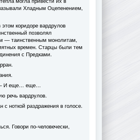
тепла могла привести их в
 называли Хладным Оцепенением,
в этом коридоре вардрулов
динственный позволял
ам — таинственным монолитам,
мятных времен. Старцы были тем
единения с Предками.
рран.
ания.
. — И еще… еще…
ую речь вардрулов.
н с ноткой раздражения в голосе.
ься. Говори по-человечески,