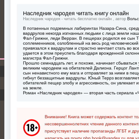
Наследник чародея читать книгу онлайн
Наследник чародея - читать бесплатно онлайн , автор
Вольс
В потаенных подземных лабиринтах Назара-Сина, сре
вардрулов некогда изгнанных людьми с лица земли на
Фал-Грижни, леди Верран. В пещерах родился ее сын 
соплеменников, озлобленный на весь род человеческий и
привязался к вардрулам и страстно мечтает стать во в
удается в этом преуспеть благодаря врожденной склонн
магистра Фал-Грижни.
Прошло семнадцать лет, и похоже, начинает сбываться
великим чародеем на обитателей Далиона. Герцог Ланти
сын ненавистного ему мага и отправляет за ними в пещ
гибнут беззащитные вардрулы. Юный Террз возглавляет
обитателей пещер злобу и агрессивность, он увлекает и
на земле.
Роман «Наследник чародея» — вторая часть сериала «
Внимание! Книга может содержать контент т
несовершеннолетних чтение данного контен
присутствует наличие пропаганды ЛГБТ и дру
написать на почту
pbn.book@yandex.ru
для у