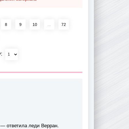
8
9
10
...
72
у:
, — ответила леди Верран.