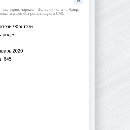
Наследник чародея, Вольски Пола-- . Жанр:
текст и даже без регистрации и СМС
нтези
/
Фэнтези
чародея
нварь 2020
в:
645