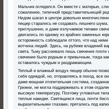
Мальчик огляделся. Он вместе с матерью, сли
сожалению, типичной представительницей рода
Нидом шагал в центре довольно многочисленн
пещер старались не создавать лишнего шума.
приглушенно, и даже излучаемое телами свеч
двигались по одному из крайних каменных кор
осторожность соблюдали оттого, что над ним
вотчина людей. Здесь, на рубеже владений ва
света. Тьму рассеивало лишь свечение плоти 
свечение было родным и привычным, тогда как
оставалось чуждым и раздражающим.
Теплый и влажный воздух пещер обычно позв
себя одеждой, но, отправляясь в поход, все о
даже мощная отопительная система, созданна
Грижни, не могла поддерживать в этом отдале
высокую температуру. Поэтому угловатые тела
теплые накидки. Светящиеся лица, почти бес
выразительными глазами, прятались под кап