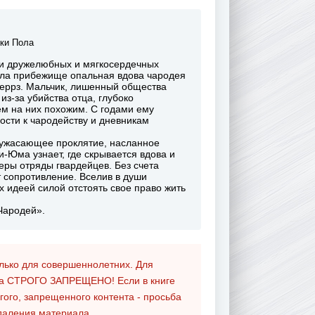
ки Пола
ди дружелюбных и мягкосердечных
шла прибежище опальная вдова чародея
Террз. Мальчик, лишенный общества
з-за убийства отца, глубоко
сем на них похожим. С годами ему
ости к чародейству и дневникам
 ужасающее проклятие, насланное
-Юма узнает, где скрывается вдова и
еры отряды гвардейцев. Без счета
 сопротивление. Вселив в души
х идеей силой отстоять свое право жить
Чародей».
олько для совершеннолетних. Для
та
СТРОГО ЗАПРЕЩЕНО!
Если в книге
гого, запрещенного контента - просьба
даления материала