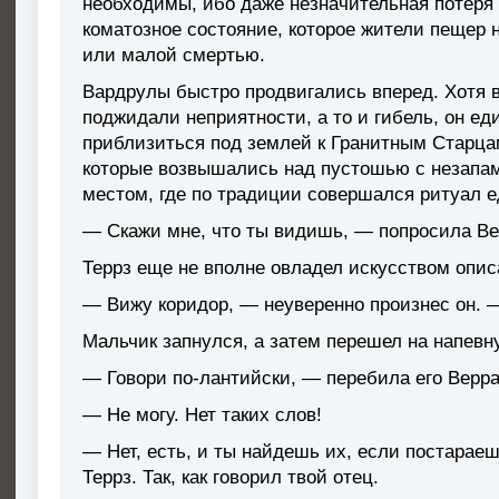
необходимы, ибо даже незначительная потеря 
коматозное состояние, которое жители пещер
или малой смертью.
Вардрулы быстро продвигались вперед. Хотя 
поджидали неприятности, а то и гибель, он е
приблизиться под землей к Гранитным Старц
которые возвышались над пустошью с незапа
местом, где по традиции совершался ритуал 
— Скажи мне, что ты видишь, — попросила Ве
Террз еще не вполне овладел искусством опис
— Вижу коридор, — неуверенно произнес он
Мальчик запнулся, а затем перешел на напевн
— Говори по-лантийски, — перебила его Верра
— Не могу. Нет таких слов!
— Нет, есть, и ты найдешь их, если постараеш
Террз. Так, как говорил твой отец.