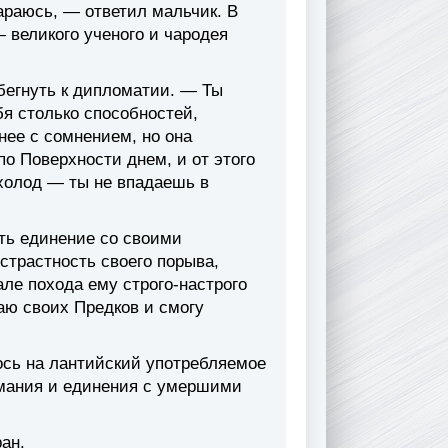
тараюсь, — ответил мальчик. В
 великого ученого и чародея
бегнуть к дипломатии. — Ты
бя столько способностей,
нее с сомнением, но она
о Поверхности днем, и от этого
 холод — ты не впадаешь в
ать единение со своими
страстность своего порыва,
але похода ему строго-настрого
аю своих Предков и смогу
ось на лантийский употребляемое
имания и единения с умершими
ан.