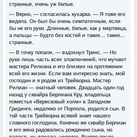
странные, очень уж белые.
— Верно, — согласилась кухарка. — Я тоже его
видела. Он был бы очень симпатичным, если
бы не его руки. Длинные, белые, как у мертвеца,
а пальцы — будто без костей и такие… такие…
странные.
— В точку попали, — вздохнул Тринс. — Но
руки лишь часть всех злоключений, что мучают
мастера Рилиана и его близких на протяжении
всей его жизни. Если вам интересно знать, мой
господин и я родом из Трейворна. Мастер
Рилиан — знатный человек. Двадцать один год
назад у сквайра Берлиана Кру, владельца
поместья «Вересковый холм» в Западном
Гридинге, недалеко от Порпола, родился сын. В
той части Трейворна всякий знает нашего
славного господина. Конечно же сквайр Берлиан
и его жена радовались рождению сына, но
радость их длилась недолго. Вскоре после