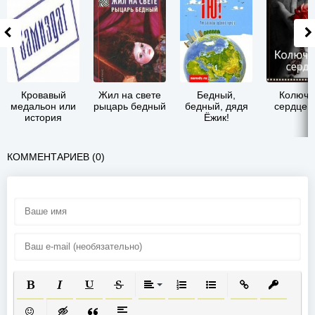
Кровавый
Жил на свете
Бедный,
Колючк
медальон или
рыцарь бедный
бедный, дядя
сердце 
история
Ёжик!
проклятия(СИ)
КОММЕНТАРИЕВ (0)
ПОЛУЖИРНЫЙ
КУРСИВ
ПОДЧЕРКНУТЫЙ
ЗАЧЕРКНУТЫЙ
ВЫРАВНИВАНИЕ
НУМЕРОВАННЫЙ СПИСОК
МАРКИРОВАННЫЙ СП
ВСТАВИТЬ ССЫ
ВСТАВИТ