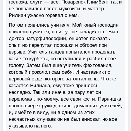
госпожа, слуги — все. Поваренок Глимбелт так и
не поправился после мукозити, и мастер
Рилиан ужасно горевал о нем.
Потом появились учителя. Мой юный господин
прилежно учился, но и тут не заладилось. Был
доктор натурфилософии, он хотел показать
опыт, но перепутал порошки и обгорел при
взрыве. Учитель танцев попытался проделать
какие-то курбеты, но оступился и разбил себе
голову. Затем был еще учитель фехтования,
который проколол сам себя. И наставник по
верховой езде, которого затоптал конь. Что же
касается Рилиана, ему тоже пришлось
несладко. Так или иначе, за пару лет он
переломал, по-моему, все свои кости. Парнишка
прошел через руки дюжины домашних учителей,
и, имейте в виду, ни в одном из этих
несчастных случаев он не был виноват, но все
указывало на него.