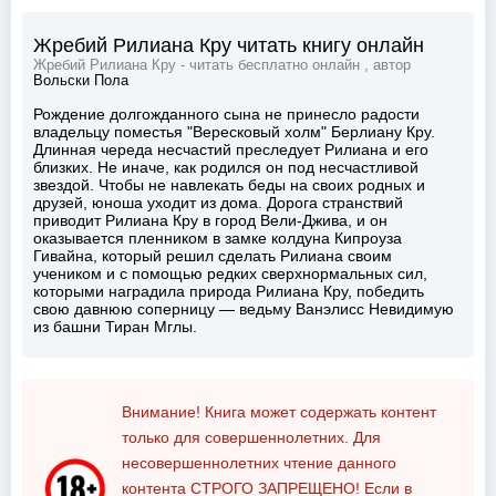
Жребий Рилиана Кру читать книгу онлайн
Жребий Рилиана Кру - читать бесплатно онлайн , автор
Вольски Пола
Рождение долгожданного сына не принесло радости
владельцу поместья "Вересковый холм" Берлиану Кру.
Длинная череда несчастий преследует Рилиана и его
близких. Не иначе, как родился он под несчастливой
звездой. Чтобы не навлекать беды на своих родных и
друзей, юноша уходит из дома. Дорога странствий
приводит Рилиана Кру в город Вели-Джива, и он
оказывается пленником в замке колдуна Кипроуза
Гивайна, который решил сделать Рилиана своим
учеником и с помощью редких сверхнормальных сил,
которыми наградила природа Рилиана Кру, победить
свою давнюю соперницу — ведьму Ванэлисс Невидимую
из башни Тиран Мглы.
Внимание! Книга может содержать контент
только для совершеннолетних. Для
несовершеннолетних чтение данного
контента
СТРОГО ЗАПРЕЩЕНО!
Если в