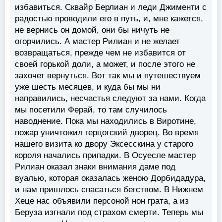
избавиться. Сквайр Берлиан и леди Джименти с
радостью проводили его в путь, и, мне кажется,
не вернись он домой, они бы ничуть не
огорчились. А мастер Рилиан и не желает
возвращаться, прежде чем не избавится от
своей горькой доли, а может, и после этого не
захочет вернуться. Вот так мы и путешествуем
уже шесть месяцев, и куда бы мы ни
направились, несчастья следуют за нами. Когда
мы посетили Ферай, то там случилось
наводнение. Пока мы находились в Виротине,
пожар уничтожил герцогский дворец. Во время
нашего визита ко двору Эксесскина у старого
короля начались припадки. В Осуесле мастер
Рилиан оказал знаки внимания даме под
вуалью, которая оказалась женою Дорбидадура,
и нам пришлось спасаться бегством. В Нижнем
Хеце нас объявили персоной нон грата, а из
Беруза изгнали под страхом смерти. Теперь мы