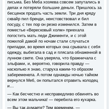
письма. Без Меба хозяева совсем запутались в
делах и потеряли большие деньги. Пришлось за
бесценок продать часть земли. Три дня кряду
сквайр пил бренди, неистовствовал и бил
посуду, с тех пор он резко изменился. Затем в
поместье «Вересковый холм» приехала
погостить мать леди Джименти, и с этой
пожилой дамой по ночам стали случаться
припадки, во время которых она срывала с себя
одежду, выбегала в сад и плясала обнаженной в
лунном свете. Она уверяла, что бражничала с
эльфами, и, вероятно, говорила правду —
насколько я знаю, старуха каким-то образом
забеременела. А потом однажды ночью тайком
вернулся Меб, он попытался отравить колодец
и…
— Как бесчестно и несправедливо обвинять во
всем этом мальчика! — перебила его кухарка.
— Вы так думаете? Тем временем, —