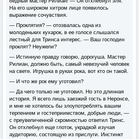
бедный мастер Рилиан! — Он отхлебнул эля.
На его широком хитром лице появилось
выражение сочувствия.
— Проклятия? — отозвалась одна из
молоденьких кухарок, в ее голосе слышался
лестный для Тринса интерес. — Ваш господин
проклят? Неужели?
— Истинную правду говорю, дорогуша. Мастер
Рилиан, должно быть, самый невезучий человек
на свете. Игрушка в руках рока, вот кто он такой.
— И что же рок ему уготовил?
— Да чего только не уготовил. Но это длинная
история. Я всего лишь заезжий гость в Неронсе,
и мне не хотелось бы злоупотреблять вашим
терпением и гостеприимством, добрые люди, —
с преувеличенной скромностью ответил Тринс.
Он отхлебнул еще глоток, украдкой изучая
аудиторию, состоящую из прислуги. Инстинкт