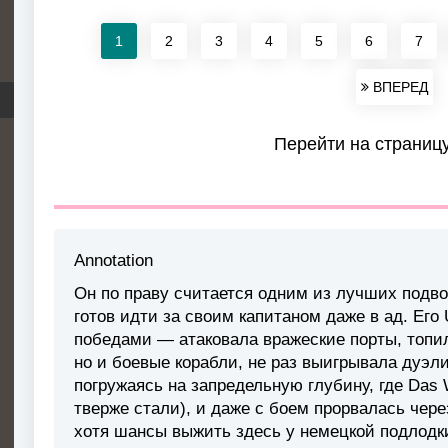
1
2
3
4
5
6
7
ВПЕРЕД
Перейти на страниц
Annotation
Он по праву считается одним из лучших подвод
готов идти за своим капитаном даже в ад. Его
победами — атаковала вражеские порты, топил
но и боевые корабли, не раз выигрывала дуэл
погружаясь на запредельную глубину, где Das W
тверже стали), и даже с боем прорвалась чере
хотя шансы выжить здесь у немецкой подлодк