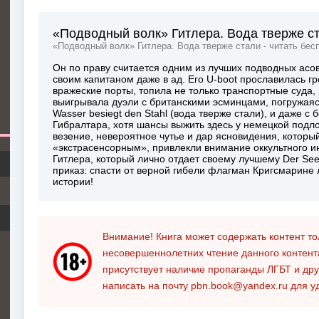
«Подводный волк» Гитлера. Вода тверже ст
«Подводный волк» Гитлера. Вода тверже стали - читать бес
Он по праву считается одним из лучших подводных асов I
своим капитаном даже в ад. Его U-boot прославилась 
вражеские порты, топила не только транспортные суда, 
выигрывала дуэли с британскими эсминцами, погружаяс
Wasser besiegt den Stahl (вода тверже стали), и даже с
Гибралтара, хотя шансы выжить здесь у немецкой под
везение, невероятное чутье и дар ясновидения, которы
«экстрасенсорным», привлекли внимание оккультного и
Гитлера, который лично отдает своему лучшему Der See
приказ: спасти от верной гибели флагман Кригсмарине
истории!
Внимание! Книга может содержать контент т
несовершеннолетних чтение данного контен
присутствует наличие пропаганды ЛГБТ и дру
написать на почту
pbn.book@yandex.ru
для у