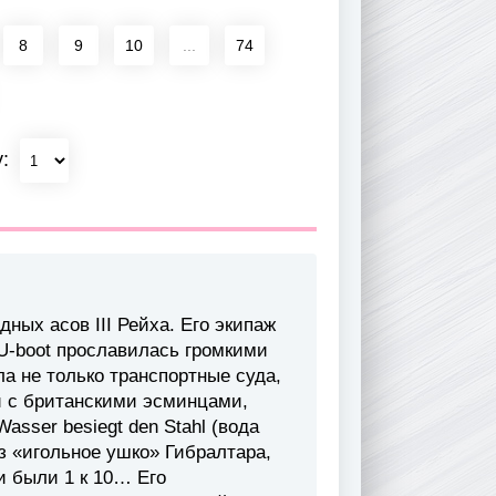
8
9
10
...
74
у:
ных асов III Рейха. Его экипаж
 U-boot прославилась громкими
а не только транспортные суда,
и с британскими эсминцами,
asser besiegt den Stahl (вода
з «игольное ушко» Гибралтара,
и были 1 к 10… Его