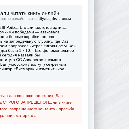
али читать книгу онлайн
платно онлайн , автор
Шульц Вильгельм
II Рейха. Его экипаж готов идти за
громкими победами — атаковала
но и боевые корабли, не раз
ь на запредельную глубину, где Das
 боем прорвалась через «игольное ушко»
лодки были 1 к 10… Его феноменальное
й сегодня назвали бы
нститута СС Annanerbe и самого
bar («морскому волку») секретный
 линкор «Бисмарк» и изменить ход
олько для совершеннолетних. Для
та
СТРОГО ЗАПРЕЩЕНО!
Если в книге
гого, запрещенного контента - просьба
даления материала