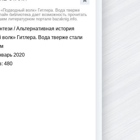
 «Подводный волк» Гитлера. Вода тверже
лайн библиотека дает возможность прочитать
ем литературном портале bazaknig.info.
нтези
/
Альтернативная история
волк» Гитлера. Вода тверже стали
ьм
нварь 2020
в:
480