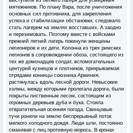
выступили из летнего лагеря для усмирения
мятежников. По плану Вара, после уничтожения
основных сил противника, для закрепления
успеха и стабилизации обстановки, следовало
стать лагерем на землях восставших. А заодно
и перезимовать. Поэтому вместе с войсками
прежний летний лагерь покинули женщины
легионеров и их дети. Колонна из трех римских
легионов в сопровождении обоза, состоящего из
тех же домочадцев солдат, вспомогательных
центурий кузнецов и плотников, прикрываемая
отрядами конницы союзника Арминия,
растянулась вдоль лесной дороги. Невысокие
холмы, между которыми пролегала дорога, были
покрыты лиственным лесом, состоящим из
огромных деревьев дуба и бука. Стояла
отвратительная осенняя погода. Свинцовые
тучи роняли на землю беспрерывный поток
мелкого холодного дождя. Люди шли, постоянно
смахивая с лиц противную морось. В кронах