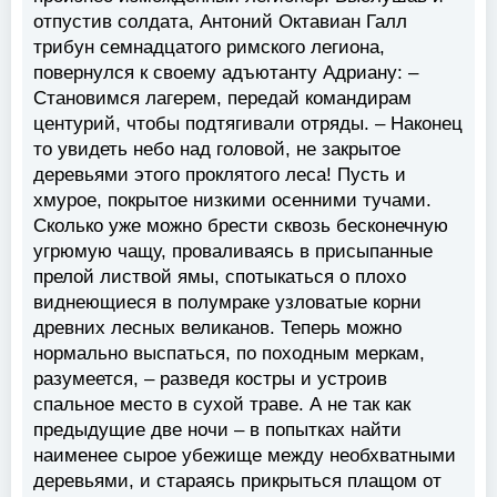
отпустив солдата, Антоний Октавиан Галл
трибун семнадцатого римского легиона,
повернулся к своему адъютанту Адриану: –
Становимся лагерем, передай командирам
центурий, чтобы подтягивали отряды. – Наконец
то увидеть небо над головой, не закрытое
деревьями этого проклятого леса! Пусть и
хмурое, покрытое низкими осенними тучами.
Сколько уже можно брести сквозь бесконечную
угрюмую чащу, проваливаясь в присыпанные
прелой листвой ямы, спотыкаться о плохо
виднеющиеся в полумраке узловатые корни
древних лесных великанов. Теперь можно
нормально выспаться, по походным меркам,
разумеется, – разведя костры и устроив
спальное место в сухой траве. А не так как
предыдущие две ночи – в попытках найти
наименее сырое убежище между необхватными
деревьями, и стараясь прикрыться плащом от