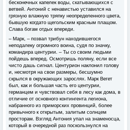
бесконечных капелек воды, скатывающихся с
ветвей. Антоний с ненавистью уставился на
грязную влажную тряпку неопределенного цвета,
бывшую когдато щегольским красным плащом.
Слава богам отдых впереди.
– Марк, – позвал трибун находившегося
неподалеку огромного воина, судя по значку,
командира центурии. – Ты со своим людьми
пойдешь вперед. Осмотришь поляну, если все
чисто дашь сигнал. Центурион наклонил голову
и, несмотря на свои размеры, бесшумно
скрылся в окружающих зарослях. Марк Вегет
был, как и большая часть его центурии,
германцем и чувствовал себя в лесу как дома, в
отличие от основного контингента легиона,
набранного из приморских провинций, более
привычного к открытым, залитым солнцем
просторам. Взгляд Антония упал на знаменосца,
который в очередной раз поскользнулся на