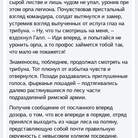
сырой листве и лишь чудом не упал, уронив при
этом орла легиона. Почувствовав пристальный
взгляд командира, солдат вытянулся и замер,
устремив взгляд выпученных от испуга глаз на
трибуна. – Ну, что ты смотришь на меня, –
вздохнул Галл. – Иди вперед, и попытайся не
уронить орла, а то профос займется тобой так,
что мало не покажется!
Знаменосец, побледнев, продолжал смотреть на
трибуна. Тот плюнул от избытка чувств и
отвернулся. Позади раздавались приглушенные
голоса, фырканье лошадей – подтягивались
далеко растянувшиеся по лесу части
подразделений римской армии.
Получив сообщение от посланного вперед
дозора, о том, что все впереди в порядке, отряд
принялся выходить из чащи леса на поляну,
представляющую собой почти правильную
окружность с невысоким холмом посредине.