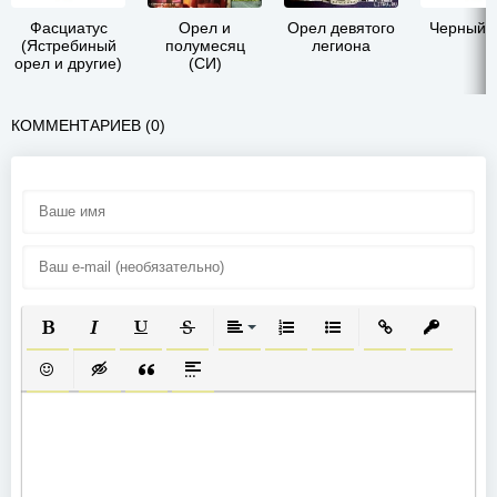
Фасциатус
Орел и
Орел девятого
Черный 
(Ястребиный
полумесяц
легиона
орел и другие)
(СИ)
КОММЕНТАРИЕВ (0)
ПОЛУЖИРНЫЙ
КУРСИВ
ПОДЧЕРКНУТЫЙ
ЗАЧЕРКНУТЫЙ
ВЫРАВНИВАНИЕ
НУМЕРОВАННЫЙ СПИСОК
МАРКИРОВАННЫЙ СП
ВСТАВИТЬ ССЫ
ВСТАВИТ
ВСТАВИТЬ СМАЙЛИК
ВСТАВКА СКРЫТОГО ТЕКСТА
ВСТАВКА ЦИТАТЫ
ВСТАВКА СПОЙЛЕРА