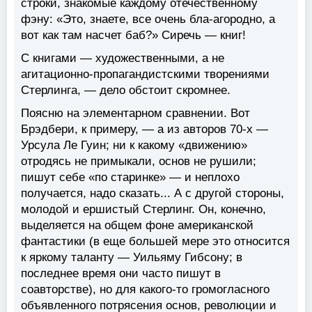
строки, знакомые каждому отечественному
фэну: «Это, знаете, все очень бла-агородно, а
вот как там насчет баб?» Сиречь — книг!
С книгами — художественными, а не
агитационно-пропагандистскими творениями
Стерлинга, — дело обстоит скромнее.
Поясню на элементарном сравнении. Вот
Брэдбери, к примеру, — а из авторов 70-х —
Урсула Ле Гуин; ни к какому «движению»
отродясь не примыкали, основ не рушили;
пишут себе «по старинке» — и неплохо
получается, надо сказать... А с другой стороны,
молодой и ершистый Стерлинг. Он, конечно,
выделяется на общем фоне американской
фантастики (в еще большей мере это относится
к яркому таланту — Уильяму Гибсону; в
последнее время они часто пишут в
соавторстве), но для какого-то громогласного
объявленного потрясения основ, революции и