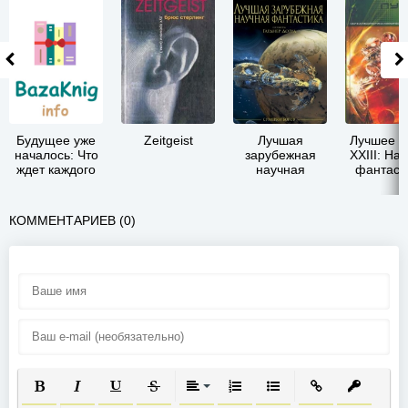
Будущее уже
Zeitgeist
Лучшая
Лучшее з
началось: Что
зарубежная
XXIII: На
ждет каждого
научная
фантаст
из нас в XXI
фантастика:
космиче
веке?
Сумерки богов
боевик
киберп
КОММЕНТАРИЕВ (0)