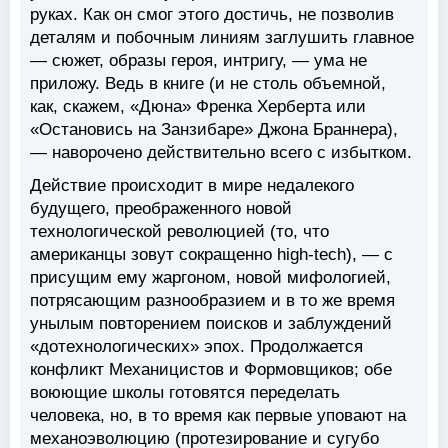
руках. Как он смог этого достичь, не позволив
деталям и побочным линиям заглушить главное
— сюжет, образы героя, интригу, — ума не
приложу. Ведь в книге (и не столь объемной,
как, скажем, «Дюна» Френка Херберта или
«Остановись на Занзибаре» Джона Браннера),
— наворочено действительно всего с избытком.
Действие происходит в мире недалекого
будущего, преображенного новой
технологической революцией (то, что
американцы зовут сокращенно high-tech), — с
присущим ему жаргоном, новой мифологией,
потрясающим разнообразием и в то же время
унылым повторением поисков и заблуждений
«дотехнологических» эпох. Продолжается
конфликт Механицистов и Формовщиков; обе
воюющие школы готовятся переделать
человека, но, в то время как первые уповают на
механоэволюцию (протезирование и сугубо