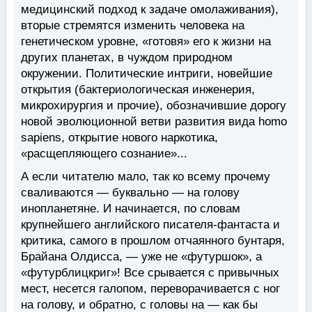
медицинский подход к задаче омолаживания),
вторые стремятся изменить человека на
генетическом уровне, «готовя» его к жизни на
других планетах, в чуждом природном
окружении. Политические интриги, новейшие
открытия (бактериологическая инженерия,
микрохирургия и прочие), обозначившие дорогу
новой эволюционной ветви развития вида homo
sapiens, открытие нового наркотика,
«расщепляющего сознание»...
А если читателю мало, так ко всему прочему
сваливаются — буквально — на голову
инопланетяне. И начинается, по словам
крупнейшего английского писателя-фантаста и
критика, самого в прошлом отчаянного бунтаря,
Брайана Олдисса, — уже не «футуршок», а
«футурблицкриг»! Все срывается с привычных
мест, несется галопом, переворачивается с ног
на голову, и обратно, с головы на — как бы