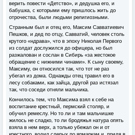
верить повести «Детство», и дедушка его, и
бабушка, с которыми ему пришлось жить до
отрочества, были людьми религиозными.
Странным был и отец его, Максим Савватиевич
Пешков, и дед по отцу, Савватий, человек столь
крутого «ндрава», что в эпоху Николая Первого
из солдат дослужился до офицера, но был
разжалован и сослан в Сибирь «за жестокое
обращение с нижними чинами». К сыну своему,
Максиму, он относился так, что тот не раз
убегал из дома. Однажды отец травил его в
лесу собаками, как зайца, другой раз истязал
так, что соседи отняли мальчика.
Кончилось тем, что Максима взял к себе на
воспитание крестный, пермский столяр, и
обучил ремеслу. Но то ли и там мальчишке
жилось не сладко, то ли бродяжья натура опять
взяла в нем верх, а только убежал он и от
крестного, водил слепых по ярмаркам и, придя в