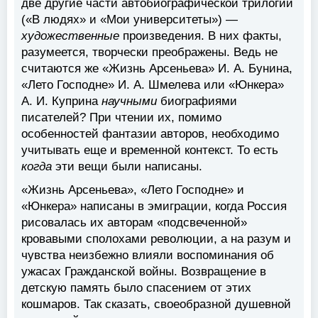
две другие части автобиографической трилогии
(«В людях» и «Мои университеты») —
художественные
произведения. В них факты,
разумеется, творчески преображены. Ведь не
считаются же «Жизнь Арсеньева» И. А. Бунина,
«Лето Господне» И. А. Шмелева или «Юнкера»
А. И. Куприна
научными
биографиями
писателей? При чтении их, помимо
особенностей фантазии авторов, необходимо
учитывать еще и временной контекст. То есть
когда
эти вещи были написаны.
«Жизнь Арсеньева», «Лето Господне» и
«Юнкера» написаны в эмиграции, когда Россия
рисовалась их авторам «подсвеченной»
кровавыми сполохами революции, а на разум и
чувства неизбежно влияли воспоминания об
ужасах Гражданской войны. Возвращение в
детскую память было спасением от этих
кошмаров. Так сказать, своеобразной душевной