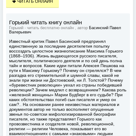
ЧИТАТЬ ОНЛАЙН
Горький читать книгу онлайн
Горький - читать бесплатно онлайн , автор
Басинский Павел
Валерьевич
Известный критик Павел Басинский предпринял
единственную за последние десятилетия попытку
воссоздать целостное жизнеописание Максима Горького
(1868–1936). Жизнь выдающегося русского писателя,
мыслителя, политического деятеля и по сей день полна
тайн и вопросов. Какие идеи питали Алексея Пешкова на
пути к Максиму Горькому? Почему он стрелялся? В чем
разгадка его стремительной и шумной славы, какой не
знали при жизни ни Достоевский, ни Л. Толстой? Почему
«буревестник революции» уехал из страны победившей
революции? Зачем медлил с возвращением? Какова роль
«железной женщины» Марии Будберг в его судьбе? При
каких обстоятельствах погиб сын писателя и умер он
сам?.. На основании ранее неизвестных материалов и
документов автор не только восполняет опущенные
звенья по-советски мифологизированной биографии
писателя, но также представляет Горького как
провозвестника и создателя новой, революционной,
религии — религии Человека, показывает его во
взаимоотношениях с самыми «знаковыми» людьми