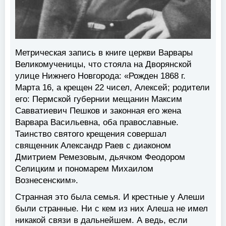
Метрическая запись в книге церкви Варвары
Великомученицы, что стояла на Дворянской
улице Нижнего Новгорода: «Рожден 1868 г.
Марта 16, а крещен 22 чисел, Алексей; родители
его: Пермской губернии мещанин Максим
Савватиевич Пешков и законная его жена
Варвара Васильевна, оба православные.
Таинство святого крещения совершал
священник Александр Раев с диаконом
Дмитрием Ремезовым, дьячком Феодором
Селицким и пономарем Михаилом
Вознесенским».
Странная это была семья. И крестные у Алеши
были странные. Ни с кем из них Алеша не имел
никакой связи в дальнейшем. А ведь, если