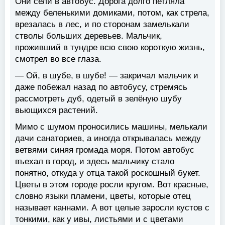
Они сели в автобус. Дорога долго петляла
между беленькими домиками, потом, как стрела,
врезалась в лес, и по сторонам замелькали
стволы больших деревьев. Мальчик,
проживший в тундре всю свою короткую жизнь,
смотрел во все глаза.
— Ой, в шубе, в шубе! — закричал мальчик и
даже побежал назад по автобусу, стремясь
рассмотреть дуб, одетый в зелёную шубу
вьющихся растений.
Мимо с шумом проносились машины, мелькали
дачи санаториев, а иногда открывалась между
ветвями синяя громада моря. Потом автобус
въехал в город, и здесь мальчику стало
понятно, откуда у отца такой роскошный букет.
Цветы в этом городе росли кругом. Вот красные,
словно языки пламени, цветы, которые отец
называет каннами. А вот целые заросли кустов с
тонкими, как у ивы, листьями и с цветами