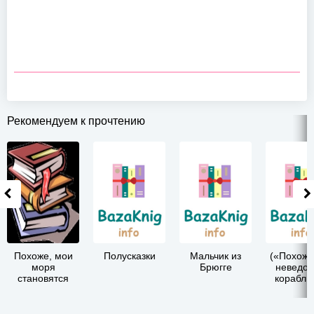
Рекомендуем к прочтению
Похоже, мои
Полусказки
Мальчик из
(«Похоже
моря
Брюгге
неведо
становятся
корабль.
океанами (СИ)