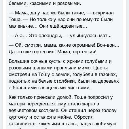
белыми, красными и розовыми.
— Мама, да у нас же были такие, — вскричал
Тоша. — Но только у нас они почему-то были
маленькие… Они ещё ядовитые…
— А-а… Это олеандры, — улыбнулась мать.
— Ой, смотри, мама, какие огромные! Вон-вон…
Да это же гортензия! Мама, гортензия!
Большие сочные кусты с яркими голубыми и
розовыми шапками проплыли мимо. Цветы
смотрели на Тошу с земли, голубели в газонах,
поднятых на белые столбики, были на деревьях
с большими глянцевыми листьями.
Как только приехали домой, Тоша попросил у
матери переодеться: ему стало жарко в
вельветовом костюме. Он стащил через голову
курточку и остался в майке. Сбросил
казавшиеся тяжёлыми штаны, надел любимую