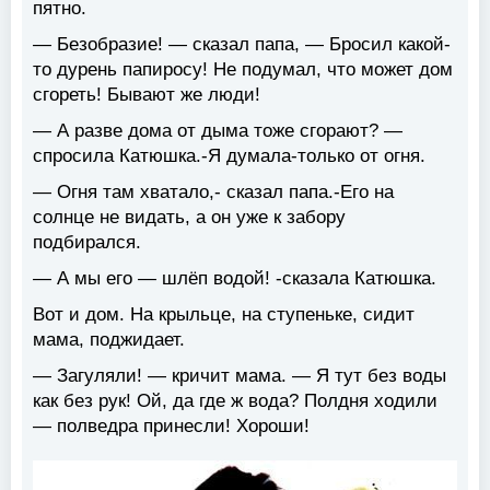
пятно.
— Безобразие! — сказал папа, — Бросил какой-
то дурень папиросу! Не подумал, что может дом
сгореть! Бывают же люди!
— А разве дома от дыма тоже сгорают? —
спросила Катюшка.-Я думала-только от огня.
— Огня там хватало,- сказал папа.-Его на
солнце не видать, а он уже к забору
подбирался.
— А мы его — шлёп водой! -сказала Катюшка.
Вот и дом. На крыльце, на ступеньке, сидит
мама, поджидает.
— Загуляли! — кричит мама. — Я тут без воды
как без рук! Ой, да где ж вода? Полдня ходили
— полведра принесли! Хороши!