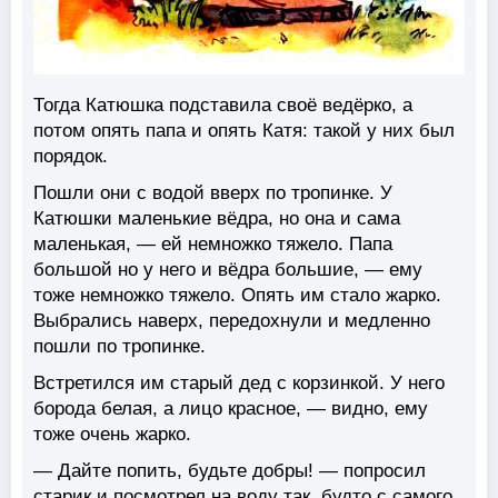
Тогда Катюшка подставила своё ведёрко, а
потом опять папа и опять Катя: такой у них был
порядок.
Пошли они с водой вверх по тропинке. У
Катюшки маленькие вёдра, но она и сама
маленькая, — ей немножко тяжело. Папа
большой но у него и вёдра большие, — ему
тоже немножко тяжело. Опять им стало жарко.
Выбрались наверх, передохнули и медленно
пошли по тропинке.
Встретился им старый дед с корзинкой. У него
борода белая, а лицо красное, — видно, ему
тоже очень жарко.
— Дайте попить, будьте добры! — попросил
старик и посмотрел на воду так, будто с самого