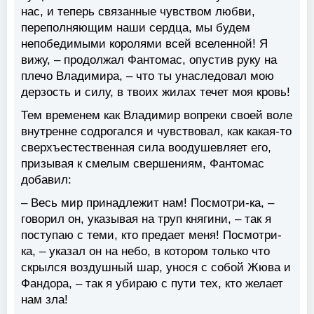
нас, и теперь связанные чувством любви,
переполняющим наши сердца, мы будем
непобедимыми королями всей вселенной! Я
вижу, – продолжал Фантомас, опустив руку на
плечо Владимира, – что ты унаследовал мою
дерзость и силу, в твоих жилах течет моя кровь!
Тем временем как Владимир вопреки своей воле
внутренне содрогался и чувствовал, как какая-то
сверхъестественная сила воодушевляет его,
призывая к смелым свершениям, Фантомас
добавил:
– Весь мир принадлежит нам! Посмотри-ка, –
говорил он, указывая на труп княгини, – так я
поступаю с теми, кто предает меня! Посмотри-
ка, – указал он на небо, в котором только что
скрылся воздушный шар, унося с собой Жюва и
Фандора, – так я убираю с пути тех, кто желает
нам зла!