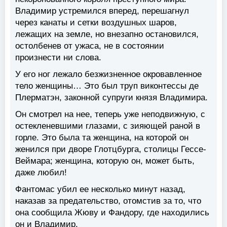
Владимир устремился вперед, перешагнул
через канаты и сетки воздушных шаров,
лежащих на земле, но внезапно остановился,
остолбенев от ужаса, не в состоянии
произнести ни слова.
У его ног лежало безжизненное окровавленное
тело женщины… Это был труп виконтессы де
Плерматэн, законной супруги князя Владимира.
Он смотрел на нее, теперь уже неподвижную, с
остекленевшими глазами, с зияющей раной в
горле. Это была та женщина, на которой он
женился при дворе Глотцбурга, столицы Гессе-
Веймара; женщина, которую он, может быть,
даже любил!
Фантомас убил ее несколько минут назад,
наказав за предательство, отомстив за то, что
она сообщила Жюву и Фандору, где находились
он и Владимир.