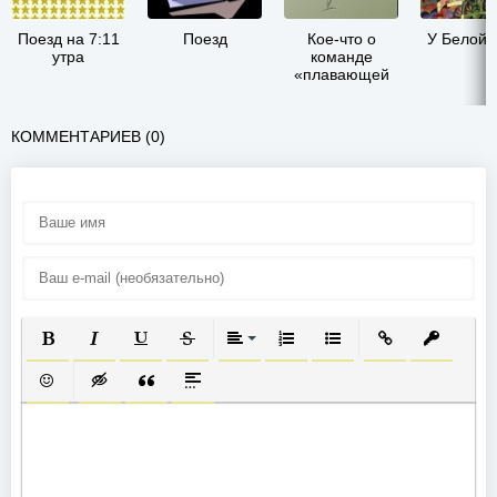
Поезд на 7:11
Поезд
Кое-что о
У Белой 
утра
команде
«плавающей
сковородки»
КОММЕНТАРИЕВ (0)
ПОЛУЖИРНЫЙ
КУРСИВ
ПОДЧЕРКНУТЫЙ
ЗАЧЕРКНУТЫЙ
ВЫРАВНИВАНИЕ
НУМЕРОВАННЫЙ СПИСОК
МАРКИРОВАННЫЙ СП
ВСТАВИТЬ ССЫ
ВСТАВИТ
ВСТАВИТЬ СМАЙЛИК
ВСТАВКА СКРЫТОГО ТЕКСТА
ВСТАВКА ЦИТАТЫ
ВСТАВКА СПОЙЛЕРА