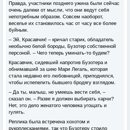
Правда, участники позднего ужина были сейчас
очень далеки от мысли, что они ведут себя
непотребным образом. Совсем наоборот,
веселье их становилось час от часу все более
буйным.
– Эй, Красавчик! – кричал старик, обладатель
необычно белой бороды, Бузотер собственной
персоной. – Чего теперь уминать-то будем?
Красавчик, сидевший напротив Бузотера и
обнимавший за шею Мари Легаль, которая
стала недавно его любовницей, приподнялся,
чтобы испепелить бывшего бродягу взглядом.
– Да ты, малыш, не умеешь вести себя, –
сказал он. – Разве я должен выбирать харчи?
Нет, это дело женатого человека угощать и
гулять.
Реплика была встречена хохотом и
рукоплесканиями, так что Бузотеру стоило