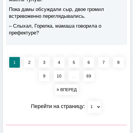
Пока дамы обсуждали сыр, двое громил
встревоженно переглядывались.
– Слыхал, Горелка, мамаша говорила о
префектуре?
1
2
3
4
5
6
7
8
9
10
...
69
ВПЕРЕД
Перейти на страницу: