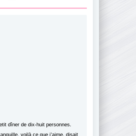
etit dîner de dix-huit personnes.
anquille, voilà ce que j’aime, disait