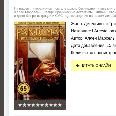
На нашем литературном портале можно бесплатно читать книгу L
Аллен Марсель-- . Жанр: Иронические детективы. Онлайн библи
и даже без регистрации и СМС подтверждения на нашем литерат
Жанр:
Детективы и Тр
Название:
LArrestation
Автор:
Аллен Марсель
Дата добавления:
15 я
Количество просмотро
ЧИТАТЬ ОНЛАЙН