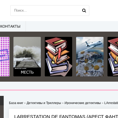
КОНТАКТЫ
База книг
»
Детективы и Триллеры
»
Иронические детективы
»
LArresta
LARRESTATION DE FANTOMAS (АРЕСТ ФАН