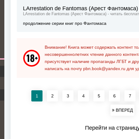
LArrestation de Fantomas (Арест Фантомаса)
LArrestation de Fantomas (Арест Фантомаса) - читать беспла
продолжение серии книг про Фантомаса
Внимание! Книга может содержать контент т
несовершеннолетних чтение данного контен
присутствует наличие пропаганды ЛГБТ и дру
написать на почту
pbn.book@yandex.ru
для у
1
2
3
4
5
6
7
ВПЕРЕД
Перейти на страниц