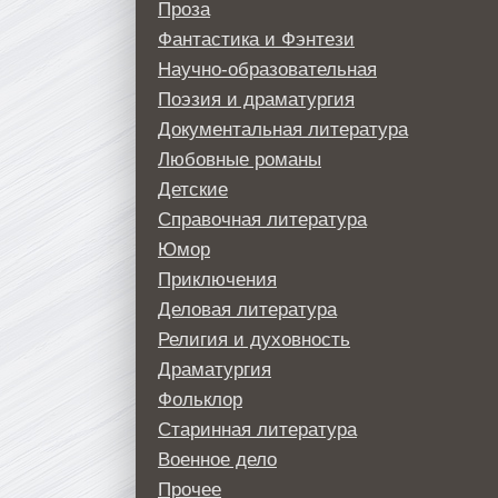
Проза
Фантастика и Фэнтези
Научно-образовательная
Поэзия и драматургия
Документальная литература
Любовные романы
Детские
Справочная литература
Юмор
Приключения
Деловая литература
Религия и духовность
Драматургия
Фольклор
Старинная литература
Военное дело
Прочее