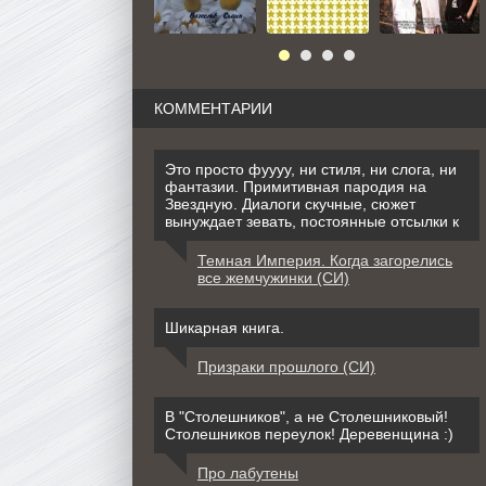
КОММЕНТАРИИ
Это просто фуууу, ни стиля, ни слога, ни
фантазии. Примитивная пародия на
Звездную. Диалоги скучные, сюжет
вынуждает зевать, постоянные отсылки к
Темная Империя. Когда загорелись
все жемчужинки (СИ)
Шикарная книга.
Призраки прошлого (СИ)
В "Столешников", а не Столешниковый!
Столешников переулок! Деревенщина :)
Про лабутены