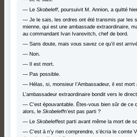
— Le
Skobeleff
, poursuivit M. Annion, a quitté hi
— Je le sais, les ordres ont été transmis par les
mienne, qui est une ambassade extraordinaire, m
au commandant Ivan Ivanovitch, chef de bord.
— Sans doute, mais vous savez ce qu’il est arri
— Non.
— Il est mort.
— Pas possible.
— Hélas, si, monsieur l’Ambassadeur, il est mort
L’ambassadeur extraordinaire bondit vers le direc
— C’est épouvantable. Êtes-vous bien sûr de ce 
alors, le
Skobeleff
n’est pas parti ?
— Le
Skobeleff
est parti avant même la mort de 
— C’est à n’y rien comprendre, s’écria le comte V