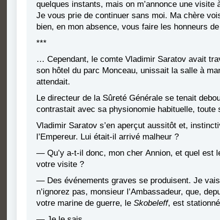
quelques instants, mais on m’annonce une visite à
Je vous prie de continuer sans moi. Ma chère voi
bien, en mon absence, vous faire les honneurs de
***
… Cependant, le comte Vladimir Saratov avait trav
son hôtel du parc Monceau, unissait la salle à ma
attendait.
Le directeur de la Sûreté Générale se tenait debout
contrastait avec sa physionomie habituelle, toute 
Vladimir Saratov s’en aperçut aussitôt et, instinc
l’Empereur. Lui était-il arrivé malheur ?
— Qu’y a-t-il donc, mon cher Annion, et quel est l
votre visite ?
— Des événements graves se produisent. Je vais
n’ignorez pas, monsieur l’Ambassadeur, que, depu
votre marine de guerre, le
Skobeleff
, est station
— Je le sais.