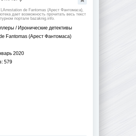
Arrestation de Fantomas (Арест Фантомаса),
отека дает возможность прочитать весь текст
урном портале bazaknig.info.
иллеры
/
Иронические детективы
 de Fantomas (Арест Фантомаса)
нварь 2020
в:
579