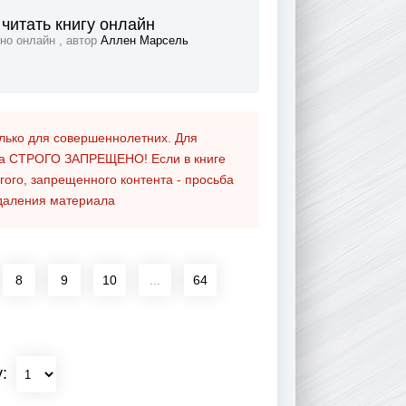
 читать книгу онлайн
тно онлайн , автор
Аллен Марсель
олько для совершеннолетних. Для
та
СТРОГО ЗАПРЕЩЕНО!
Если в книге
гого, запрещенного контента - просьба
даления материала
8
9
10
...
64
у: