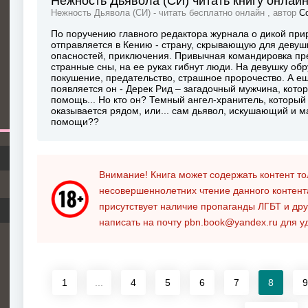
Нежность Дьявола (СИ) читать книгу онлай
Нежность Дьявола (СИ) - читать бесплатно онлайн , автор
С
По поручению главного редактора журнала о дикой пр
отправляется в Кению - страну, скрывающую для деву
опасностей, приключения. Привычная командировка пр
странные сны, на ее руках гибнут люди. На девушку о
покушение, предательство, страшное пророчество. А ещ
появляется он - Дерек Рид – загадочный мужчина, кото
помощь... Но кто он? Темный ангел-хранитель, которы
оказывается рядом, или... сам дьявол, искушающий и м
помощи??
Внимание! Книга может содержать контент т
несовершеннолетних чтение данного контен
присутствует наличие пропаганды ЛГБТ и дру
написать на почту
pbn.book@yandex.ru
для у
1
...
4
5
6
7
8
9