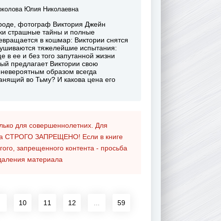
н
околова Юлия Николаевна
ироде, фотограф Виктория Джейн
шки страшные тайны и полные
евращается в кошмар: Виктории снятся
брушиваются тяжелейшие испытания:
е в ее и без того запутанной жизни
рый предлагает Виктории свою
й невероятным образом всегда
анящий во Тьму? И какова цена его
олько для совершеннолетних. Для
та
СТРОГО ЗАПРЕЩЕНО!
Если в книге
гого, запрещенного контента - просьба
даления материала
10
11
12
...
59