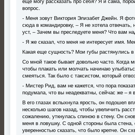
еще могу рассказать про себя? Я и сама, порой
вопрос.
- Меня зовут Виктория Элизабет Джейн. Я фо
сюда в командировку, – Я не хотела отвечать,
уст, – Зачем вы преследуете меня? Что вам на
- Я же сказал, что меня не интересует имя. М
Какая еще сущность? Мои губы растянулись в
Со мной такое бывает довольно часто. Когда мн
чтобы плакать или молчать начинаю улыбатьс
смеяться. Так было с таксистом, который отво
- Мистер Рид, вам не кажется, что пора показа
подумала, что вы неадекватны, сейчас же – я 
В его глазах вспыхнула ярость, он подошел вп
несколько шагов назад, чтобы увеличить расст
сожалению, уткнулась спиною в стену. Он снов
меня в ловушку. С одной стороны была стена, с
уверенностью сказать, что было крепче. Он сх