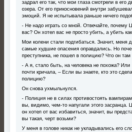
задрал его так, что мои глаза смотрели в его
озера. От его прикосновений внутри забушева
эмоций. Я не испытывала раньше ничего подо
- Не надо играть со мной. Отвечайте, почему 
вас? Он хотел вас не просто убить, а убить как
Мои колени стали подгибаться. Значит, меня 
самые худшие опасения оправдались. Но поче
преступника, не пошел в полицию? Что он там 
- А я, стало быть, на человека не похожа? Ил
почти кричала, – Если вы знаете, кто это сде
полицию?
Он снова ухмыльнулся.
- Полиция не в силах противостоять вампирам.
вы, видимо, чем-то напугали этого засранца. Ц
он хотел от вас избавиться, значит, вы предст
вы такая, черт возьми?
У меня в голове никак не укладывались его сл