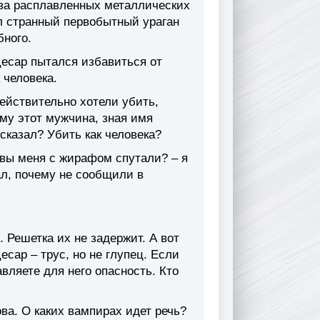
 два расплавленных металлических
л странный первобытный ураган
бного.
Цесар пытался избавиться от
 человека.
действительно хотели убить,
му этот мужчина, зная имя
сказал? Убить как человека?
и вы меня с жирафом спутали? – я
лал, почему не сообщили в
 Решетка их не задержит. А вот
есар – трус, но не глупец. Если
авляете для него опасность. Кто
ова. О каких вампирах идет речь?