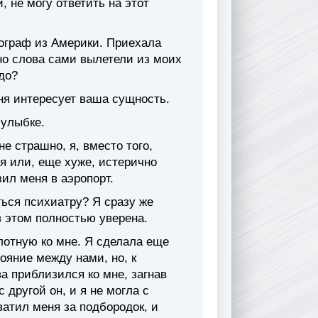
, не могу ответить на этот
тограф из Америки. Приехала
 но слова сами вылетели из моих
до?
еня интересует ваша сущность.
 улыбке.
е страшно, я, вместо того,
я или, еще хуже, истерично
зил меня в аэропорт.
ться психиатру? Я сразу же
в этом полностью уверена.
лотную ко мне. Я сделала еще
ояние между нами, но, к
а приблизился ко мне, загнав
 другой он, и я не могла с
ватил меня за подбородок, и