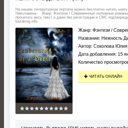
На нашем литературном портале можно бесплатно читать книгу
Николаевна-- . Жанр: Фэнтези / Современные любовные романы
прочитать весь текст и даже без регистрации и СМС подтверж
bazaknig.info.
Жанр:
Фэнтези
/
Совре
Название:
Нежность Дь
Автор:
Соколова Юлия
Дата добавления:
15 я
Количество просмотро
ЧИТАТЬ ОНЛАЙН