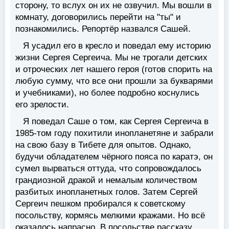
сторону, то вслух он их не озвучил. Мы вошли в
комнату, договорились перейти на "ты" и
познакомились. Репортёр назвался Сашей.
Я усадил его в кресло и поведал ему историю
жизни Сергея Сергеича. Мы не трогали детских
и отроческих лет нашего героя (готов спорить на
любую сумму, что все они прошли за букварями
и учебниками), но более подробно коснулись
его зрелости.
Я поведал Саше о том, как Сергея Сергеича в
1985-том году похитили инопланетяне и забрали
на свою базу в Тибете для опытов. Однако,
будучи обладателем чёрного пояса по каратэ, он
сумел вырваться оттуда, что сопровождалось
грандиозной дракой и немалым количеством
разбитых инопланетных голов. Затем Сергей
Сергеич пешком пробирался к советскому
посольству, кормясь мелкими кражами. Но всё
оказалось напрасно. В посольстве рассказу