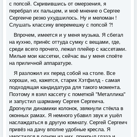
с попсой. Скривившись от омерзения, я
перебрал их пальцем, и моё мнение о Сергее
Сергеиче резко ухудшилось. Ну и меломан !
Слушать классику вперемешку с попсой ?!
Впрочем, имеется и у меня музыка. Я сбегал
на кухню, принёс оттуда сумку с вещами, где,
среди всего прочего, лежал плейер с кассетами.
Милые мои кассетки, сейчас вы у меня споёте
на приличной аппаратуре.
Я разложил их перед собой на столе. Все
хороши, но, кажется, старик Хэтфилд - самая
подходящая кандидатура для такого момента.
Поэтому я взял кассету с пометкой "Металлика"
и запустил шарманку Сергея Сергеича.
Дрогнули динамики колонок, звякнули стёкла в
оконных рамах. Я немного убавил звук и ушёл
наслаждаться в другую комнату. Сергей Сергеич
привёз на дачу вполне удобные кресла. Я
умостился в одном из них, прикрыл глаза и